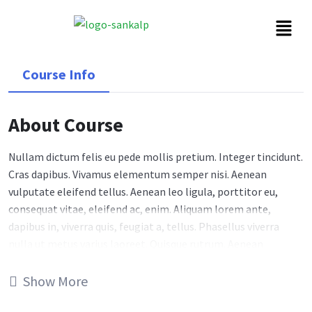
Course Info
About Course
Nullam dictum felis eu pede mollis pretium. Integer tincidunt.
Cras dapibus. Vivamus elementum semper nisi. Aenean
vulputate eleifend tellus. Aenean leo ligula, porttitor eu,
consequat vitae, eleifend ac, enim. Aliquam lorem ante,
dapibus in, viverra quis, feugiat a, tellus. Phasellus viverra
nulla ut metus varius laoreet. Quisque rutrum. Aenean
imperdiet. Etiam ultricies nisi vel augue. Curabitur
ullamcorper ultricies nisi. Nam eget dui. Etiam rhoncus.
Show More
Maecenas tempus, tellus eget condimentum rhoncus, sem